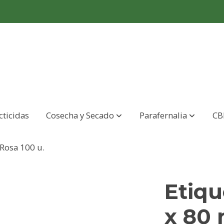
cticidas
Cosecha y Secado
Parafernalia
CB
Rosa 100 u.
Etiqu
x 80