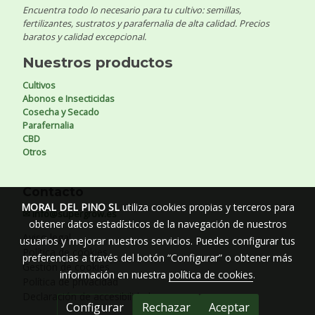
Encuentra todo lo necesario para tu cultivo: semillas,
fertilizantes, sustratos y parafernalia de alta calidad. Precios
baratos y calidad excepcional.
Nuestros productos
Cultivos
Abonos e Insecticidas
Cosecha y Secado
Parafernalia
CBD
Otros
Contacto
MORAL DEL PINO SL
utiliza cookies propias y terceros para
✉ info@supergrow.es
obtener datos estadísticos de la navegación de nuestros
Aviso legal
usuarios y mejorar nuestros servicios. Puedes configurar tus
Política de cookies
preferencias a través del botón “Configurar” o obtener más
Gestión de cookies
información en nuestra
política de cookies
.
Política de privacidad
Declaración de accesibilidad
Configurar
Rechazar
Aceptar