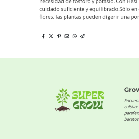
necesidad de fósforo y potasio. Con Hesi
cuidado suficiente y equilibrado.Sólo en
flores, las plantas pueden digerir una por
Gro
Encuent
cultivo:
parafern
baratos 