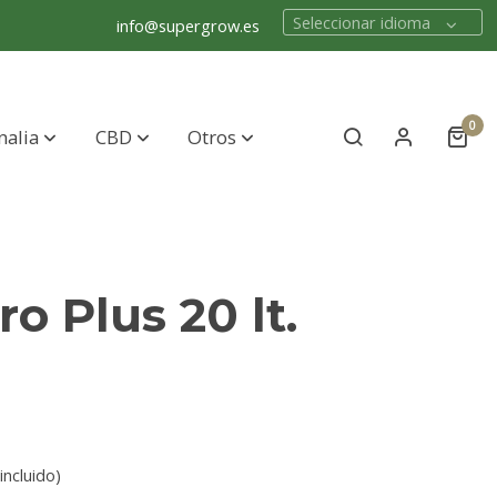
Seleccionar idioma
info@supergrow.es
0
nalia
CBD
Otros
ro Plus 20 lt.
incluido)