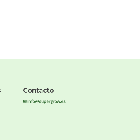
s
Contacto
✉ info@supergrow.es