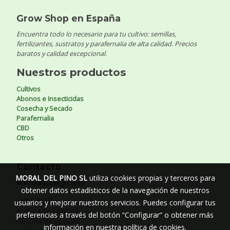
Grow Shop en España
Encuentra todo lo necesario para tu cultivo: semillas,
fertilizantes, sustratos y parafernalia de alta calidad. Precios
baratos y calidad excepcional.
Nuestros productos
Cultivos
Abonos e Insecticidas
Cosecha y Secado
Parafernalia
CBD
Otros
Contacto
MORAL DEL PINO SL
utiliza cookies propias y terceros para
✉ info@supergrow.es
obtener datos estadísticos de la navegación de nuestros
Aviso legal
usuarios y mejorar nuestros servicios. Puedes configurar tus
Política de cookies
preferencias a través del botón “Configurar” o obtener más
Gestión de cookies
información en nuestra
política de cookies
.