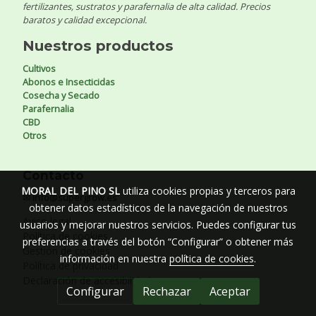
fertilizantes, sustratos y parafernalia de alta calidad. Precios
baratos y calidad excepcional.
Nuestros productos
Cultivos
Abonos e Insecticidas
Cosecha y Secado
Parafernalia
CBD
Otros
Contacto
MORAL DEL PINO SL
utiliza cookies propias y terceros para
✉ info@supergrow.es
obtener datos estadísticos de la navegación de nuestros
Aviso legal
usuarios y mejorar nuestros servicios. Puedes configurar tus
Política de cookies
preferencias a través del botón “Configurar” o obtener más
Gestión de cookies
información en nuestra
política de cookies
.
Política de privacidad
Declaración de accesibilidad
Configurar
Rechazar
Aceptar