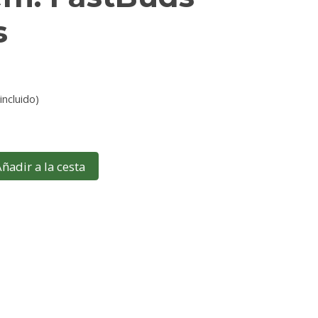
s
incluido)
ñadir a la cesta