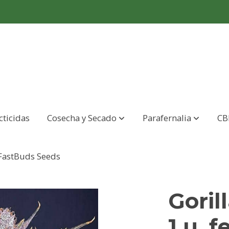
cticidas
Cosecha y Secado
Parafernalia
CB
 FastBuds Seeds
Goril
1 u. 