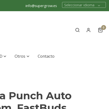
Seleccionar idioma
info@supergrow.es
0
D
Otros
Contacto
la Punch Auto
fem. FastBuds