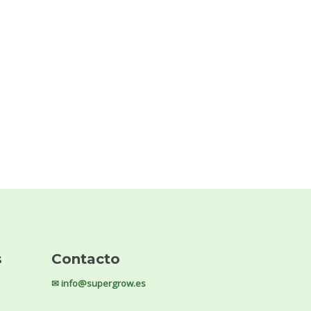
s
Contacto
✉ info@supergrow.es