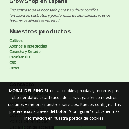
Grow Shop en España
Encuentra todo lo necesario para tu cultivo: semillas,
fertilizantes, sustratos y parafernalia de alta calidad. Precios
baratos y calidad excepcional.
Nuestros productos
Cultivos
Abonos e Insecticidas
Cosecha y Secado
Parafernalia
CBD
Otros
Contacto
MORAL DEL PINO SL
utiliza cookies propias y terceros para
✉ info@supergrow.es
obtener datos estadísticos de la navegación de nuestros
Aviso legal
usuarios y mejorar nuestros servicios. Puedes configurar tus
Política de cookies
preferencias a través del botón “Configurar” o obtener más
Gestión de cookies
información en nuestra
política de cookies
.
Política de privacidad
Declaración de accesibilidad