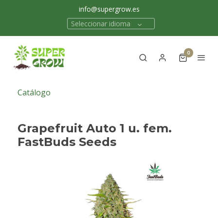
info@supergrow.es
Seleccionar idioma
0
Catálogo
Grapefruit Auto 1 u. fem.
FastBuds Seeds