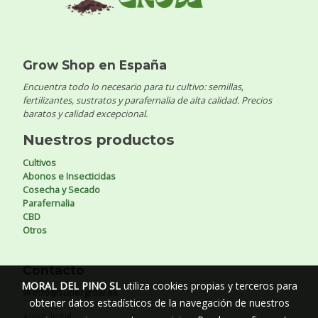
Grow Shop en España
Encuentra todo lo necesario para tu cultivo: semillas,
fertilizantes, sustratos y parafernalia de alta calidad. Precios
baratos y calidad excepcional.
Nuestros productos
Cultivos
Abonos e Insecticidas
Cosecha y Secado
Parafernalia
CBD
Otros
Contacto
MORAL DEL PINO SL
utiliza cookies propias y terceros para
✉ info@supergrow.es
obtener datos estadísticos de la navegación de nuestros
Aviso legal