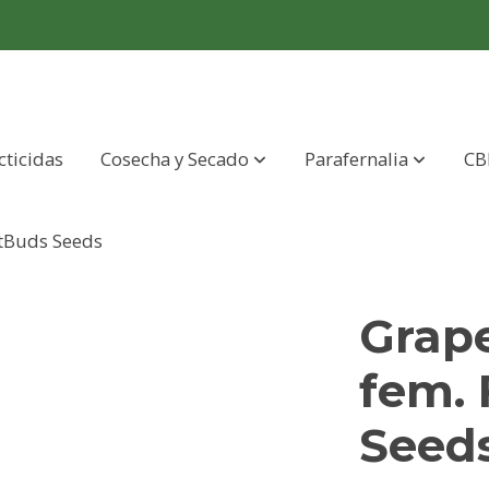
cticidas
Cosecha y Secado
Parafernalia
CB
stBuds Seeds
Grape
fem.
Seed