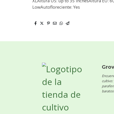
XLAltura US: up to 35 inchesAltura EU:
LowAutofloreciente: Yes
Gro
Encuent
cultivo:
parafern
baratos 