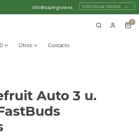
Seleccionar idioma
info@supergrow.es
0
D
Otros
Contacto
fruit Auto 3 u.
 FastBuds
s