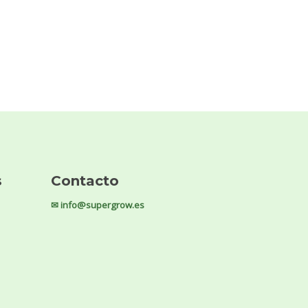
s
Contacto
✉ info@supergrow.es