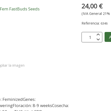
24,00 €
(IVA General 21% 
Referencia:
6346
A
pliar la imagen
o: FeminizedGenes:
oweringFloración: 8-9 weeksCosecha: