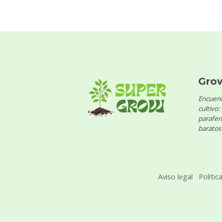
Gro
Encuent
cultivo:
parafern
baratos 
Aviso legal
Polític