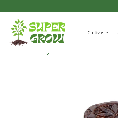
Cultivos
Catálogo
Grinder Madera Palosanto L