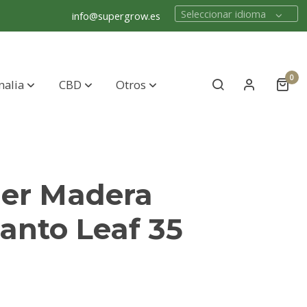
Seleccionar idioma
info@supergrow.es
0
nalia
CBD
Otros
der Madera
anto Leaf 35