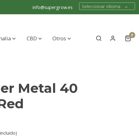
Seleccionar idioma
info@supergrow.es
0
nalia
CBD
Otros
er Metal 40
Red
incluido)