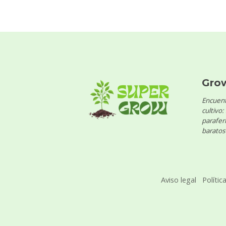
Gro
Encuent
cultivo:
parafern
baratos 
Aviso legal
Polític