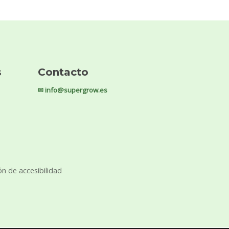
s
Contacto
✉ info@supergrow.es
ón de accesibilidad