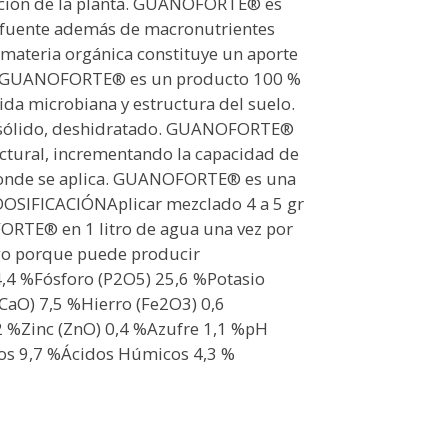
ración de la planta. GUANOFORTE® es
 fuente además de macronutrientes
 materia orgánica constituye un aporte
nta.GUANOFORTE® es un producto 100 %
vida microbiana y estructura del suelo.
sólido, deshidratado. GUANOFORTE®
uctural, incrementando la capacidad de
 donde se aplica. GUANOFORTE® es una
.DOSIFICACIÓNAplicar mezclado 4 a 5 gr
ORTE® en 1 litro de agua una vez por
ego porque puede producir
,4 %Fósforo (P2O5) 25,6 %Potasio
CaO) 7,5 %Hierro (Fe2O3) 0,6
 %Zinc (ZnO) 0,4 %Azufre 1,1 %pH
cos 9,7 %Ácidos Húmicos 4,3 %