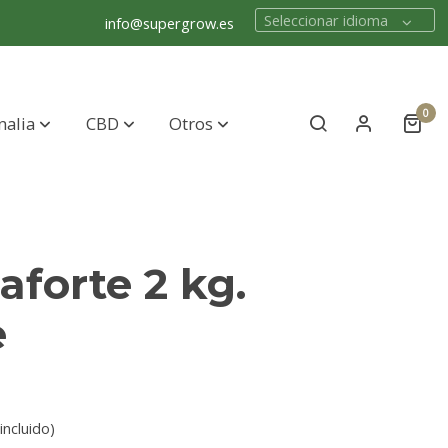
Seleccionar idioma
info@supergrow.es
0
nalia
CBD
Otros
forte 2 kg.
e
incluido)