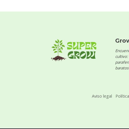
Gro
Encuent
cultivo:
parafern
baratos 
Aviso legal
Polític