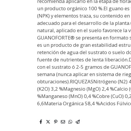
recomienda aplicarlo en la etapa de flo
un producto orgánico 100 %.El guano es
(NPK) y elementos traza, su contenido en
adecuado para el desarrollo de la pla
natural, aplicado en el suelo favorece la 
GUANOFORTE® se presenta en formato 
es un producto de gran estabilidad estr
retención de agua del sustrato o suelo
fuente de nutrientes de lenta liberación
con el sustrato ó 2-5 gramos de GUANOF
semana (nunca aplicar en sistema de ri
obturaciones).RIQUEZASNitrógeno (N2) 4
(K2O) 3,2 %Magnesio (MgO) 2,4 %Calcio (
%Manganeso (MnO) 0,4 %Cobre (CuO) 0,2
6,6Materia Orgánica 58,4 %Acidos Fúlvi