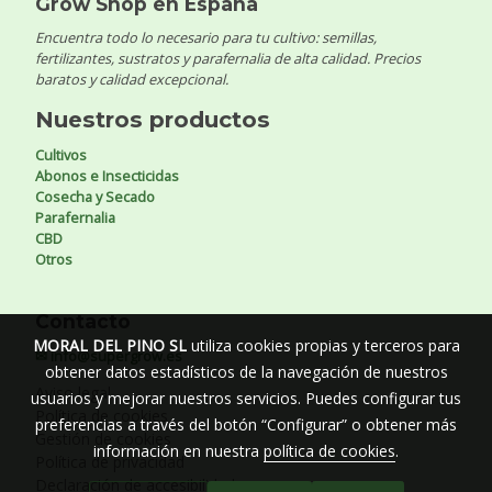
Grow Shop en España
Encuentra todo lo necesario para tu cultivo: semillas,
fertilizantes, sustratos y parafernalia de alta calidad. Precios
baratos y calidad excepcional.
Nuestros productos
Cultivos
Abonos e Insecticidas
Cosecha y Secado
Parafernalia
CBD
Otros
Contacto
MORAL DEL PINO SL
utiliza cookies propias y terceros para
✉ info@supergrow.es
obtener datos estadísticos de la navegación de nuestros
Aviso legal
usuarios y mejorar nuestros servicios. Puedes configurar tus
Política de cookies
preferencias a través del botón “Configurar” o obtener más
Gestión de cookies
información en nuestra
política de cookies
.
Política de privacidad
Declaración de accesibilidad