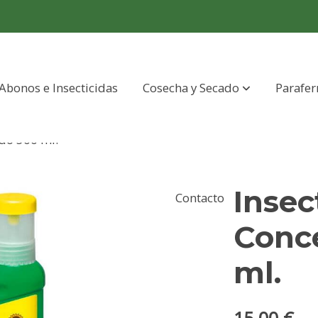
Abonos e Insecticidas
Cosecha y Secado
Parafer
ado 500 ml.
Insec
Contacto
Conc
ml.