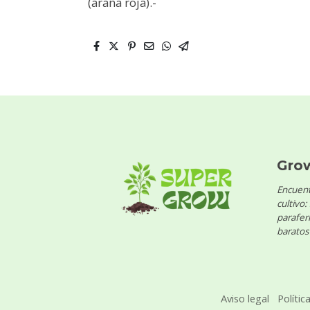
(araña roja).-
Gro
Encuent
cultivo:
parafern
baratos 
Aviso legal
Polític