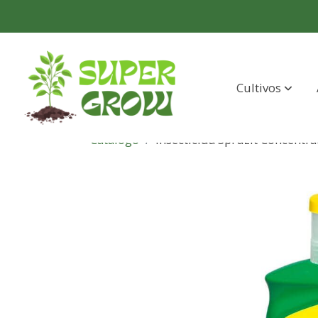
Cultivos
Catálogo
Insecticida Spruzit Concentr