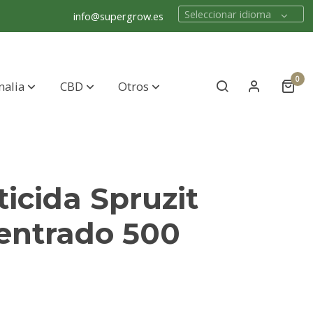
Seleccionar idioma
info@supergrow.es
0
nalia
CBD
Otros
ticida Spruzit
entrado 500