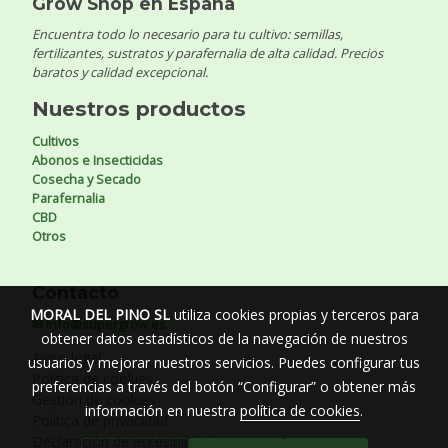
Grow Shop en España
Encuentra todo lo necesario para tu cultivo: semillas,
fertilizantes, sustratos y parafernalia de alta calidad. Precios
baratos y calidad excepcional.
Nuestros productos
Cultivos
Abonos e Insecticidas
Cosecha y Secado
Parafernalia
CBD
Otros
Contacto
MORAL DEL PINO SL
utiliza cookies propias y terceros para
✉ info@supergrow.es
obtener datos estadísticos de la navegación de nuestros
Aviso legal
usuarios y mejorar nuestros servicios. Puedes configurar tus
Política de cookies
preferencias a través del botón “Configurar” o obtener más
Gestión de cookies
información en nuestra
política de cookies
.
Política de privacidad
Declaración de accesibilidad