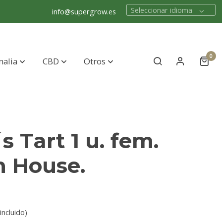
Seleccionar idioma
info@supergrow.es
0
nalia
CBD
Otros
s Tart 1 u. fem.
n House.
incluido)