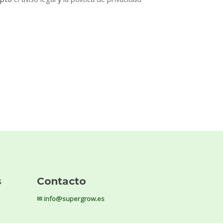
s
Contacto
✉ info@supergrow.es