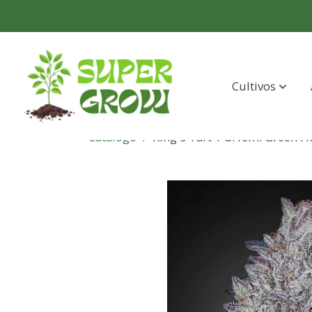
Cultivos
Catálogo
King´s Tart 1 u. fem. Green H