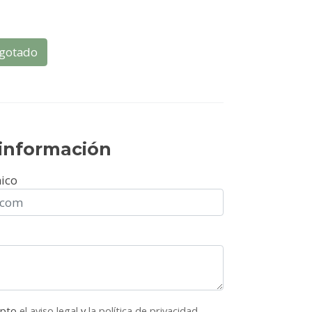
gotado
r información
nico
epto
el aviso legal
y
la política de privacidad