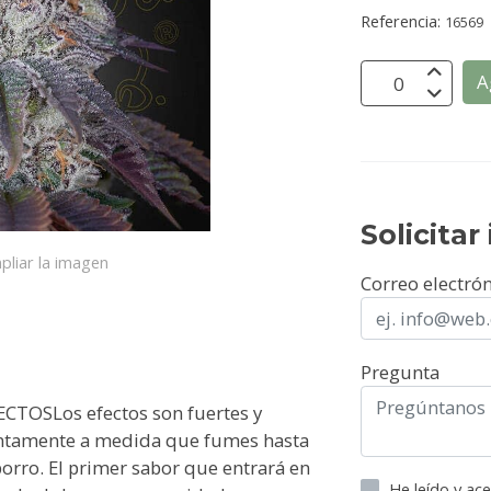
Referencia:
16569
A
Solicita
pliar la imagen
Correo electró
Pregunta
CTOSLos efectos son fuertes y
lentamente a medida que fumes hasta
porro. El primer sabor que entrará en
He leído y ac