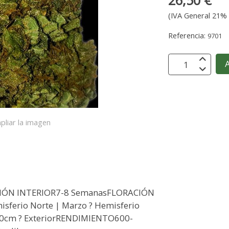
26,50 €
(IVA General 21% 
Referencia:
9701
A
pliar la imagen
ACIÓN INTERIOR7-8 SemanasFLORACIÓN
isferio Norte | Marzo ? Hemisferio
90cm ? ExteriorRENDIMIENTO600-