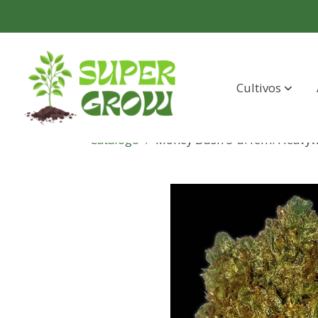
Cultivos
Catálogo
Money Bush 3 u. fem. Heavyw