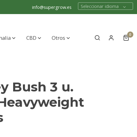
Seleccionar idioma
info@supergrow.es
0
nalia
CBD
Otros
y Bush 3 u.
 Heavyweight
s