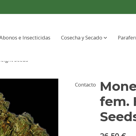
Abonos e Insecticidas
Cosecha y Secado
Parafer
eight Seeds
Mone
Contacto
fem.
Seed