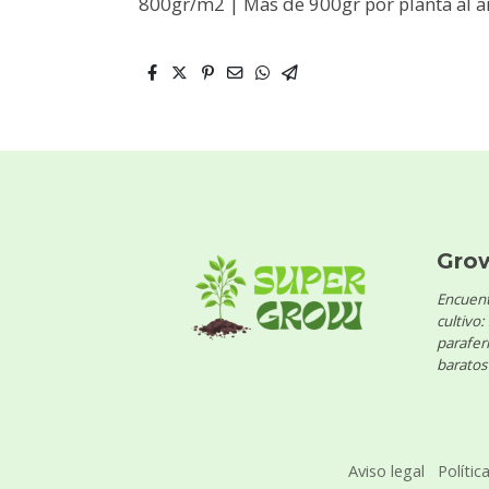
800gr/m2 | Más de 900gr por planta al ai
Gro
Encuent
cultivo:
parafern
baratos 
Aviso legal
Polític