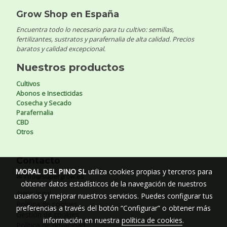
Grow Shop en España
Encuentra todo lo necesario para tu cultivo: semillas,
fertilizantes, sustratos y parafernalia de alta calidad. Precios
baratos y calidad excepcional.
Nuestros productos
Cultivos
Abonos e Insecticidas
Cosecha y Secado
Parafernalia
CBD
Otros
Contacto
MORAL DEL PINO SL
utiliza cookies propias y terceros para
✉ info@supergrow.es
obtener datos estadísticos de la navegación de nuestros
Aviso legal
usuarios y mejorar nuestros servicios. Puedes configurar tus
Política de cookies
preferencias a través del botón “Configurar” o obtener más
Gestión de cookies
información en nuestra
política de cookies
.
Política de privacidad