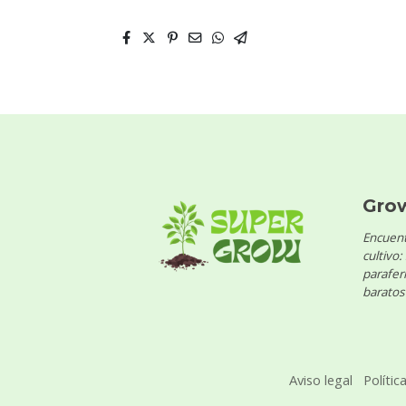
Gro
Encuent
cultivo:
parafern
baratos 
Aviso legal
Polític