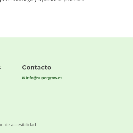
s
Contacto
✉ info@supergrow.es
ón de accesibilidad