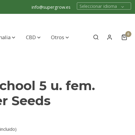
Seleccionar idioma
info@supergrow.es
0
nalia
CBD
Otros
chool 5 u. fem.
er Seeds
incluido)