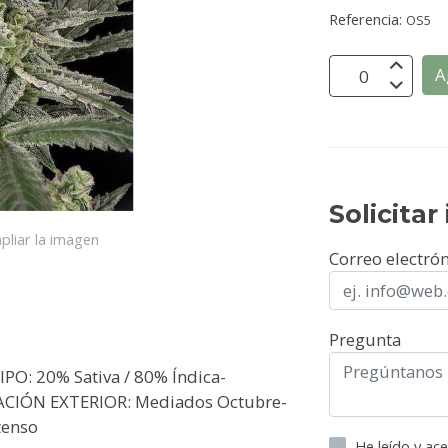
Referencia:
OS5
A
Solicita
pliar la imagen
Correo electró
Pregunta
PO: 20% Sativa / 80% Índica-
ACIÓN EXTERIOR: Mediados Octubre-
tenso
He leído y ac