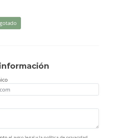
gotado
r información
nico
epto
el aviso legal
y
la política de privacidad