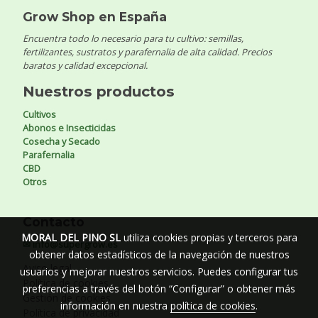
Grow Shop en España
Encuentra todo lo necesario para tu cultivo: semillas,
fertilizantes, sustratos y parafernalia de alta calidad. Precios
baratos y calidad excepcional.
Nuestros productos
Cultivos
Abonos e Insecticidas
Cosecha y Secado
Parafernalia
CBD
Otros
Contacto
MORAL DEL PINO SL
utiliza cookies propias y terceros para
✉ info@supergrow.es
obtener datos estadísticos de la navegación de nuestros
Aviso legal
usuarios y mejorar nuestros servicios. Puedes configurar tus
Política de cookies
preferencias a través del botón “Configurar” o obtener más
Gestión de cookies
información en nuestra
política de cookies
.
Política de privacidad