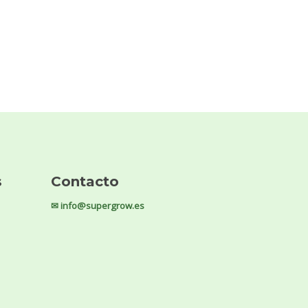
s
Contacto
✉ info@supergrow.es