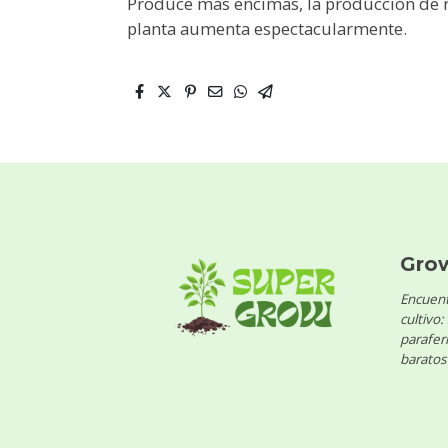
Produce más encimas, la producción de r
planta aumenta espectacularmente.
Gro
Encuent
cultivo:
parafern
baratos 