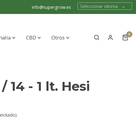
Seleccionar idioma
info@supergrow.es
0
nalia
CBD
Otros
/ 14 - 1 lt. Hesi
incluido)