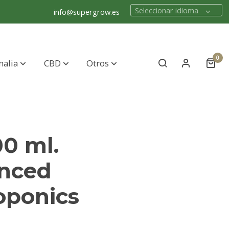
Seleccionar idioma
info@supergrow.es
0
nalia
CBD
Otros
0 ml.
nced
oponics