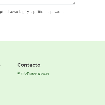
epto
el aviso legal
y
la política de privacidad
s
Contacto
✉ info@supergrow.es