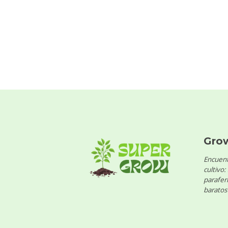
Gro
Encuent
cultivo:
parafern
baratos 