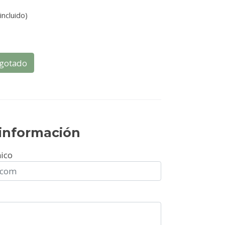
incluido)
gotado
r información
nico