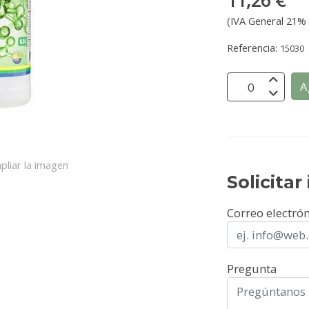
11,26 €
(IVA General 21% 
Referencia:
15030
A
pliar la imagen
Solicita
Correo electró
Pregunta