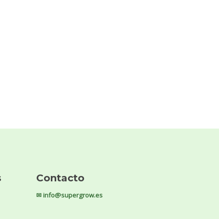
s
Contacto
✉ info@supergrow.es