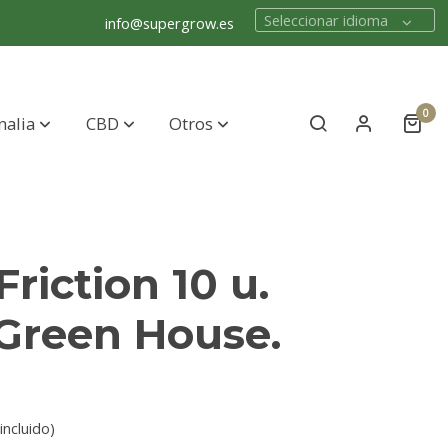
Seleccionar idioma
info@supergrow.es
0
nalia
CBD
Otros
Friction 10 u.
Green House.
incluido)