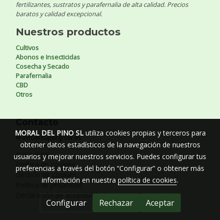
fertilizantes, sustratos y parafernalia de alta calidad. Precios
baratos y calidad excepcional.
Nuestros productos
Cultivos
Abonos e Insecticidas
Cosecha y Secado
Parafernalia
CBD
Otros
Contacto
MORAL DEL PINO SL
utiliza cookies propias y terceros para
✉ info@supergrow.es
obtener datos estadísticos de la navegación de nuestros
Aviso legal
usuarios y mejorar nuestros servicios. Puedes configurar tus
Política de cookies
preferencias a través del botón “Configurar” o obtener más
Gestión de cookies
información en nuestra
política de cookies
.
Política de privacidad
Declaración de accesibilidad
Configurar
Rechazar
Aceptar