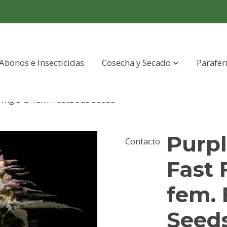
Abonos e Insecticidas
Cosecha y Secado
Parafer
ing 3 u. fem. FastBuds Seeds
Purp
Contacto
Fast 
fem.
Seed