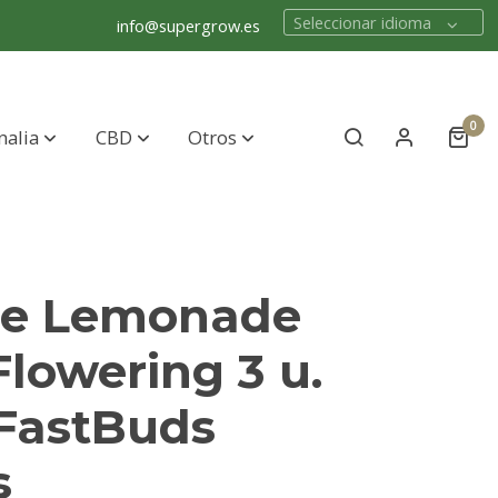
Seleccionar idioma
info@supergrow.es
0
nalia
CBD
Otros
le Lemonade
Flowering 3 u.
 FastBuds
s