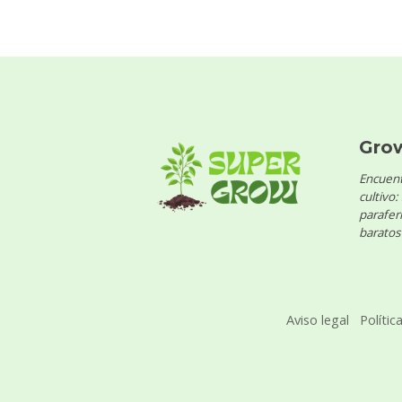
Gro
Encuent
cultivo:
parafern
baratos 
Aviso legal
Polític