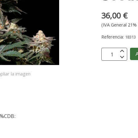
36,00 €
(IVA General 21% 
Referencia:
18313
A
pliar la imagen
5%CDB: