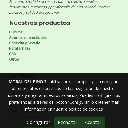
Encuentra todo lo necesario para tu cultivo: semillas,
fertilizantes, sustratos y parafernalia de alta calidad. Precios
baratos y calidad excepcional.
Nuestros productos
Cultivos
Abonos e Insecticidas
Cosecha y Secado
Parafernalia
CBD
Otros
Contacto
MORAL DEL PINO SL
utiliza cookies propias y terceros para
✉ info@supergrow.es
obtener datos estadísticos de la navegación de nuestros
Aviso legal
usuarios y mejorar nuestros servicios. Puedes configurar tus
Política de cookies
preferencias a través del botón “Configurar” o obtener más
Gestión de cookies
información en nuestra
política de cookies
.
Política de privacidad
Declaración de accesibilidad
Configurar
Rechazar
Aceptar