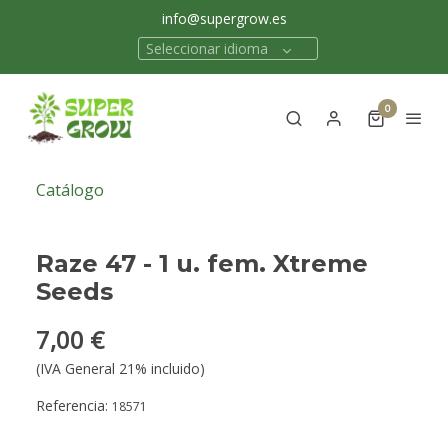
info@supergrow.es
Seleccionar idioma
0
Catálogo
Raze 47 - 1 u. fem. Xtreme
Seeds
7,00 €
(IVA General 21% incluido)
Referencia:
18571