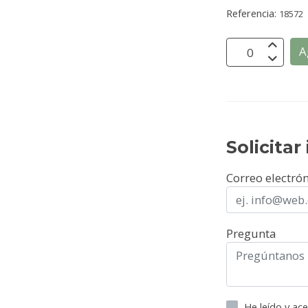
Referencia:
18572
A
Solicita
Correo electró
Pregunta
He leído y ac