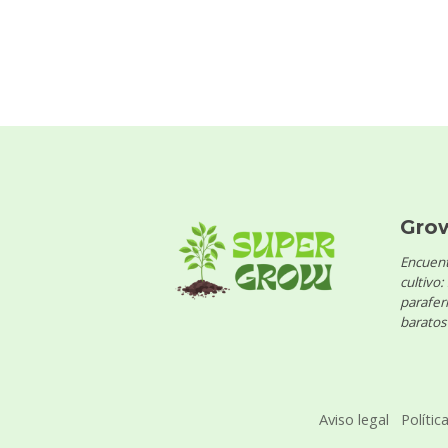
Gro
Encuent
cultivo:
parafern
baratos 
Aviso legal
Polític