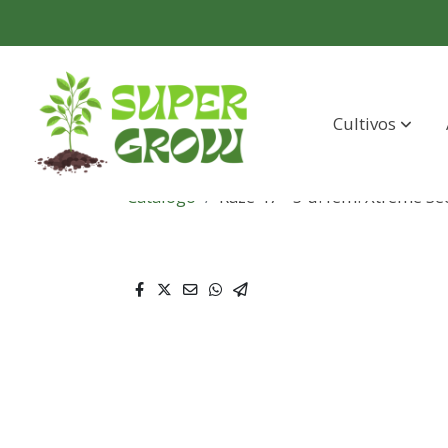
Cultivos
Catálogo
Raze 47 - 5 u. fem. Xtreme S