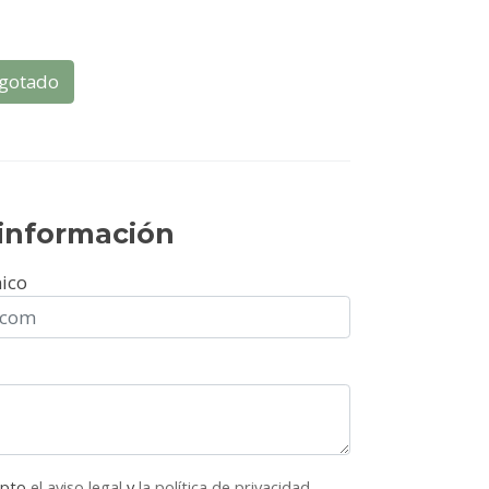
gotado
r información
nico
epto
el aviso legal
y
la política de privacidad