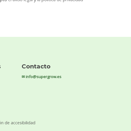
s
Contacto
✉ info@supergrow.es
ón de accesibilidad