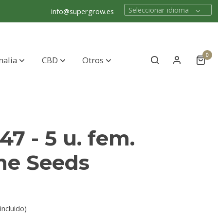
Seleccionar idioma
info@supergrow.es
0
nalia
CBD
Otros
47 - 5 u. fem.
me Seeds
incluido)