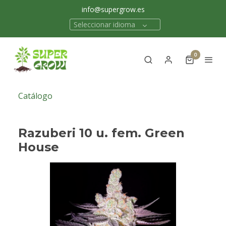
info@supergrow.es
Seleccionar idioma
0
Catálogo
Razuberi 10 u. fem. Green
House