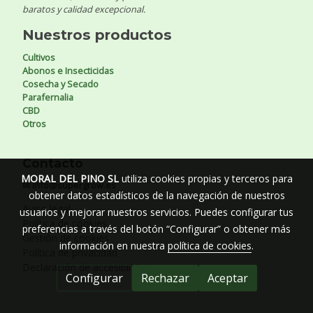
baratos y calidad excepcional.
Nuestros productos
Cultivos
Abonos e Insecticidas
Cosecha y Secado
Parafernalia
CBD
Otros
Contacto
MORAL DEL PINO SL
utiliza cookies propias y terceros para
✉ info@supergrow.es
obtener datos estadísticos de la navegación de nuestros
Aviso legal
usuarios y mejorar nuestros servicios. Puedes configurar tus
Política de cookies
preferencias a través del botón “Configurar” o obtener más
Gestión de cookies
información en nuestra
política de cookies
.
Política de privacidad
Declaración de accesibilidad
Configurar
Rechazar
Aceptar