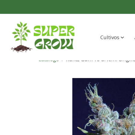
Cultivos
Catálogo
Runtz Gum 10 u. fem. Origina