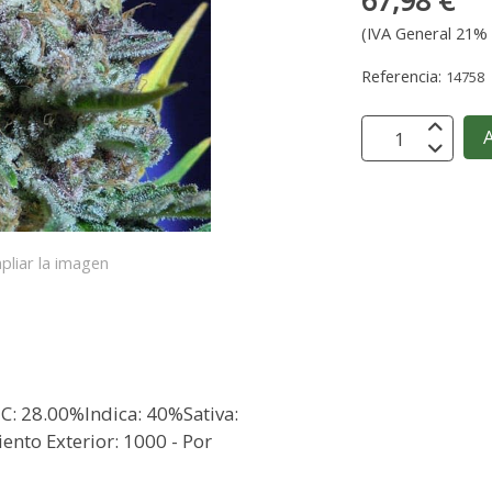
67,98 €
(IVA General 21% 
Referencia:
14758
A
pliar la imagen
C: 28.00%Indica: 40%Sativa:
nto Exterior: 1000 - Por