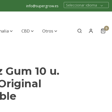
Seleccionar idioma
info@supergrow.es
0
nalia
CBD
Otros
z Gum 10 u.
Original
ble