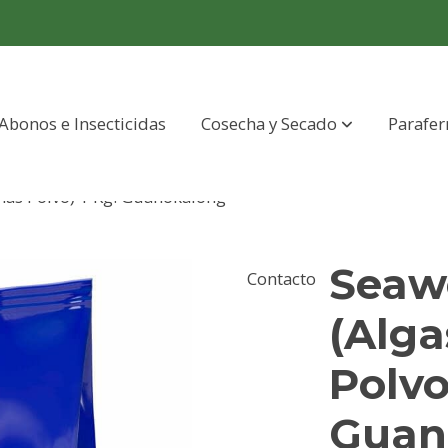
Abonos e Insecticidas
Cosecha y Secado
Parafer
as Polvo) 1 Kg. Guanokalong
Seaw
Contacto
(Alga
Polvo
Guan