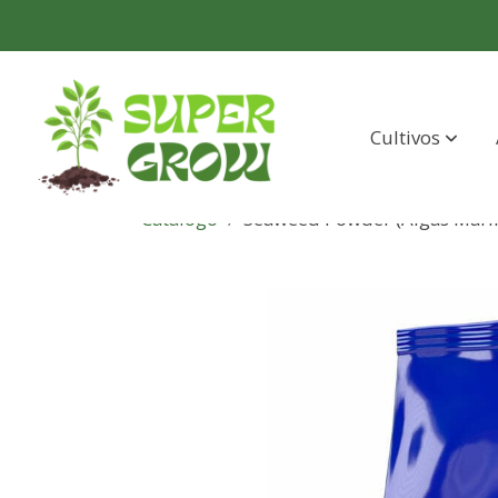
Cultivos
Catálogo
Seaweed Powder (Algas Marin