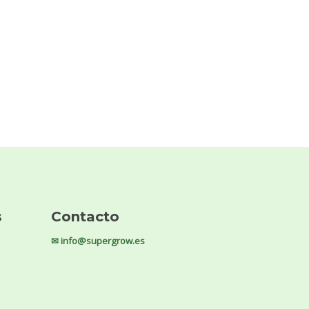
s
Contacto
✉ info@supergrow.es