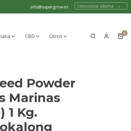
Seleccionar idioma
info@supergrow.es
0
nalia
CBD
Otros
eed Powder
s Marinas
) 1 Kg.
okalong