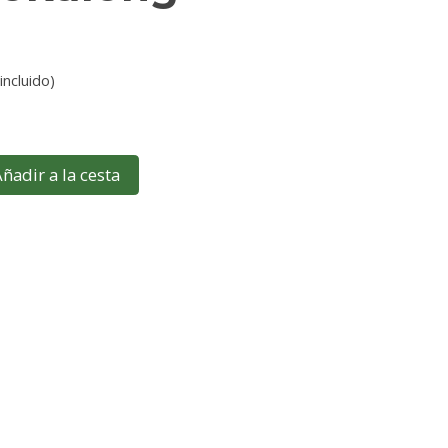
incluido)
1
ñadir a la cesta