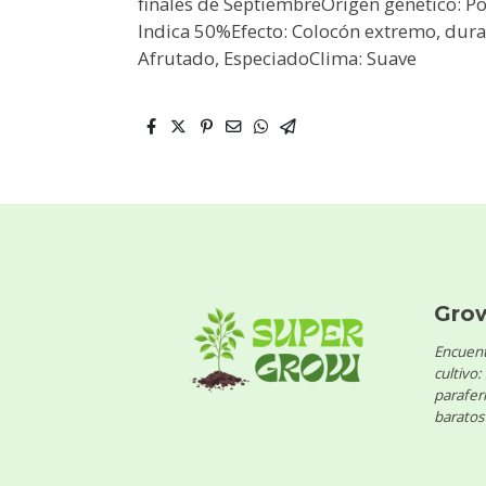
finales de SeptiembreOrigen génetico: P
Indica 50%Efecto: Colocón extremo, durad
Afrutado, EspeciadoClima: Suave
Gro
Encuent
cultivo:
parafern
baratos 