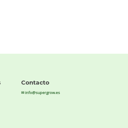
s
Contacto
✉ info@supergrow.es