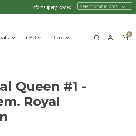
Seleccionar idioma
info@supergrow.es
0
nalia
CBD
Otros
al Queen #1 -
fem. Royal
n