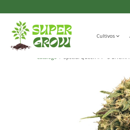
Cultivos
Catálogo
Special Queen #1 - 3 u. fem.