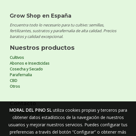
Grow Shop en España
Encuentra todo lo necesario para tu cultivo: semillas,
fertilizantes, sustratos y parafernalia de alta calidad. Precios
baratos y calidad excepcional.
Nuestros productos
Cultivos
Abonos e Insecticidas
Cosecha y Secado
Parafernalia
CBD
Otros
Contacto
MORAL DEL PINO SL
utiliza cookies propias y terceros para
✉ info@supergrow.es
obtener datos estadísticos de la navegación de nuestros
Aviso legal
usuarios y mejorar nuestros servicios. Puedes configurar tus
Política de cookies
preferencias a través del botón “Configurar” o obtener más
Gestión de cookies