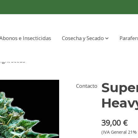
Abonos e Insecticidas
Cosecha y Secado
Parafer
ight Seeds
Super
Contacto
Heav
39,00 €
(IVA General 21% 