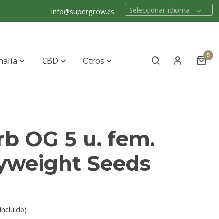
Seleccionar idioma
info@supergrow.es
0
nalia
CBD
Otros
b OG 5 u. fem.
yweight Seeds
incluido)