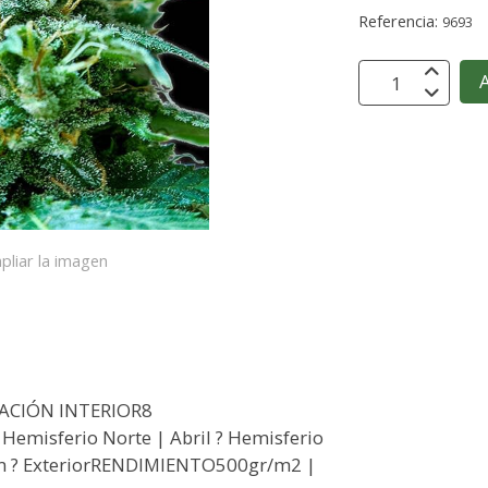
Referencia:
9693
A
pliar la imagen
ACIÓN INTERIOR8
misferio Norte | Abril ? Hemisferio
m ? ExteriorRENDIMIENTO500gr/m2 |