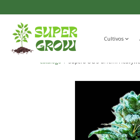
Cultivos
Catálogo
Superb OG 5 u. fem. Heavywe