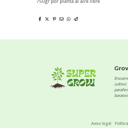
750gr por planta al aire libre
Gro
Encuent
cultivo:
parafern
baratos 
Aviso legal
Polític