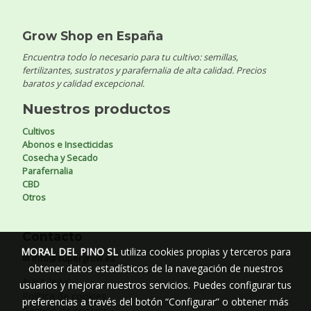
Grow Shop en España
Encuentra todo lo necesario para tu cultivo: semillas,
fertilizantes, sustratos y parafernalia de alta calidad. Precios
baratos y calidad excepcional.
Nuestros productos
Cultivos
Abonos e Insecticidas
Cosecha y Secado
Parafernalia
CBD
Otros
Contacto
MORAL DEL PINO SL
utiliza cookies propias y terceros para
✉ info@supergrow.es
obtener datos estadísticos de la navegación de nuestros
Aviso legal
usuarios y mejorar nuestros servicios. Puedes configurar tus
Política de cookies
preferencias a través del botón “Configurar” o obtener más
Gestión de cookies