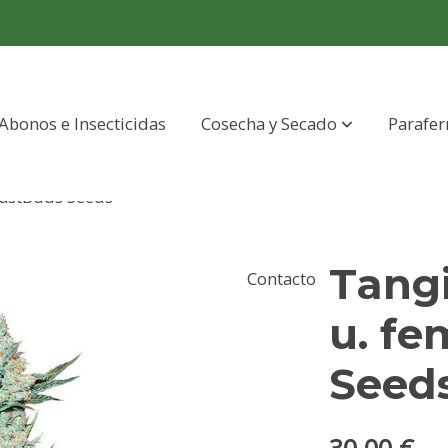
Abonos e Insecticidas
Cosecha y Secado
Parafer
FastBuds Seeds
Tangi
Contacto
u. fe
Seed