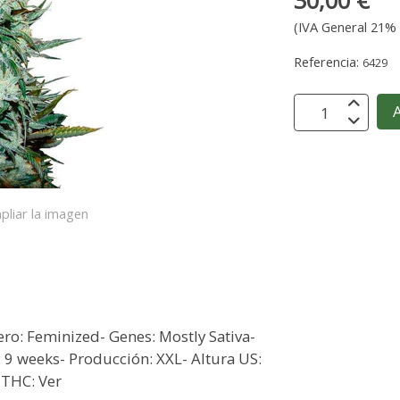
30,00 €
(IVA General 21% 
Referencia:
6429
A
pliar la imagen
ero: Feminized- Genes: Mostly Sativa-
 9 weeks- Producción: XXL- Altura US:
- THC: Ver