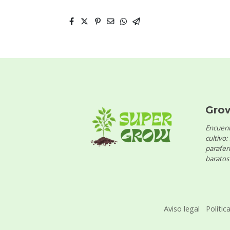
Gro
Encuent
cultivo:
parafern
baratos 
Aviso legal
Polític