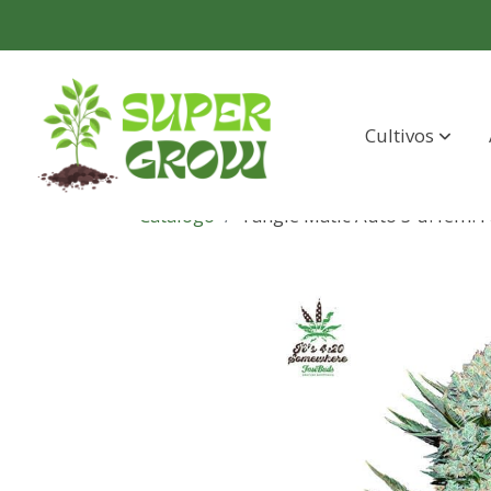
Cultivos
Catálogo
Tangie Matic Auto 3 u. fem. 