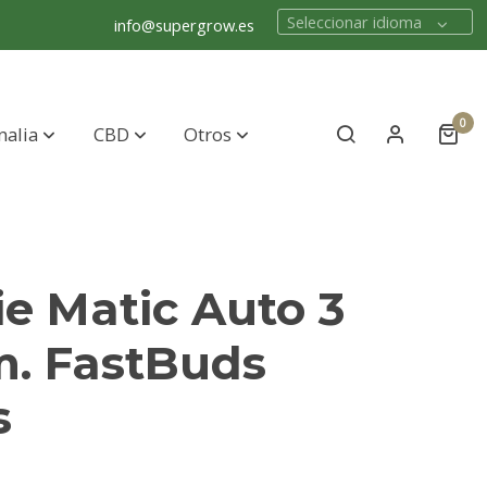
Seleccionar idioma
info@supergrow.es
0
nalia
CBD
Otros
e Matic Auto 3
m. FastBuds
s