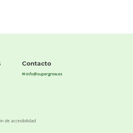
s
Contacto
✉ info@supergrow.es
ón de accesibilidad