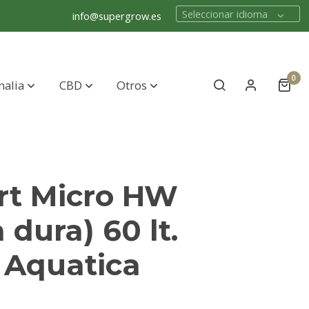
Seleccionar idioma
info@supergrow.es
0
nalia
CBD
Otros
rt Micro HW
 dura) 60 lt.
 Aquatica