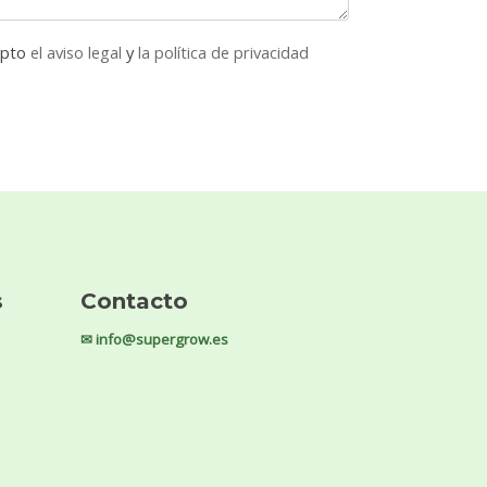
epto
el aviso legal
y
la política de privacidad
s
Contacto
✉ info@supergrow.es