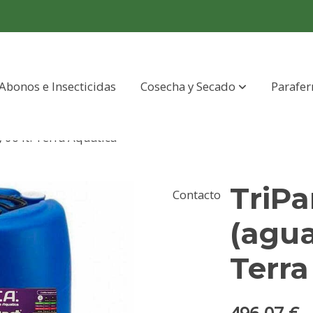
Abonos e Insecticidas
Cosecha y Secado
Parafer
 60 lt. Terra Aquatica
TriPa
Contacto
(agua
Terra