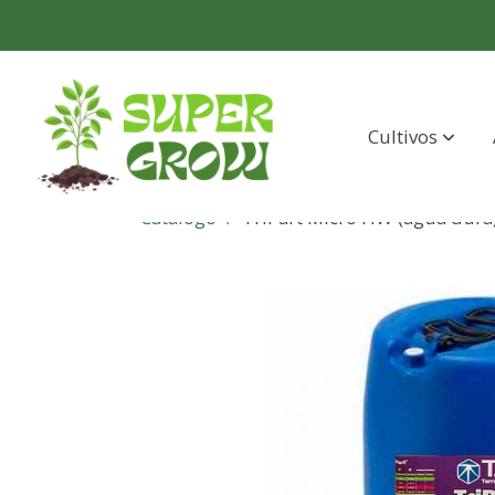
Cultivos
Catálogo
TriPart Micro HW (agua dura)