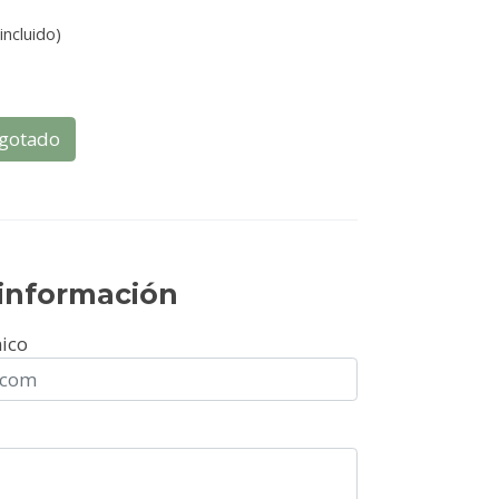
incluido)
gotado
r información
nico