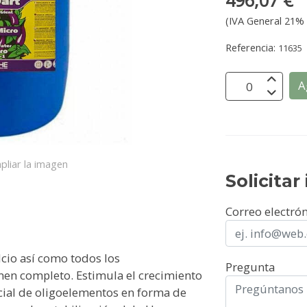
496,07 €
(IVA General 21% 
Referencia:
11635
A
pliar la imagen
Solicita
Correo electró
cio así como todos los
Pregunta
en completo. Estimula el crecimiento
ecial de oligoelementos en forma de