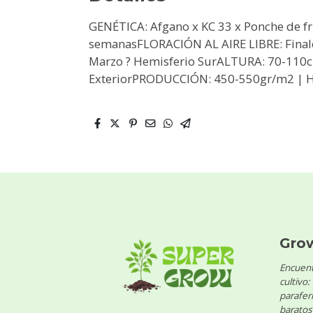
GENÉTICA: Afgano x KC 33 x Ponche de 
semanasFLORACIÓN AL AIRE LIBRE: Finale
Marzo ? Hemisferio SurALTURA: 70-110cm
ExteriorPRODUCCIÓN: 450-550gr/m2 | Has
Gro
Encuent
cultivo:
parafern
baratos 