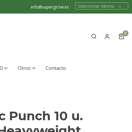
Seleccionar idioma
info@supergrow.es
0
D
Otros
Contacto
c Punch 10 u.
 Heavyweight