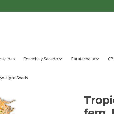
cticidas
Cosecha y Secado
Parafernalia
CB
vyweight Seeds
Tropi
fem.