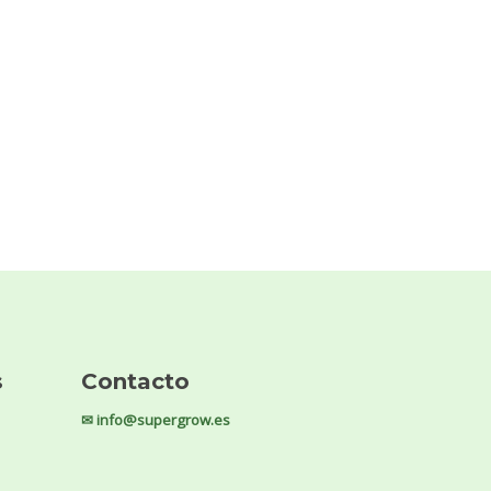
s
Contacto
✉ info@supergrow.es