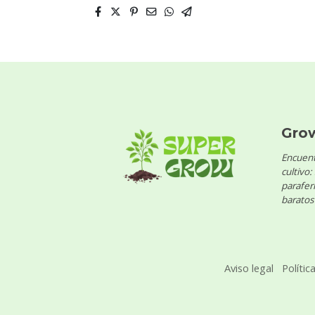
Gro
Encuent
cultivo:
parafern
baratos 
Aviso legal
Polític