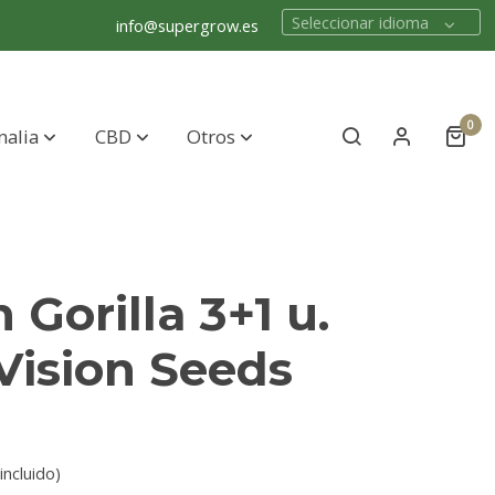
Seleccionar idioma
info@supergrow.es
0
nalia
CBD
Otros
n Gorilla 3+1 u.
Vision Seeds
incluido)