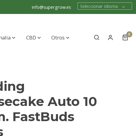
Seleccionar idioma
info@supergrow.es
0
nalia
CBD
Otros
ing
secake Auto 10
m. FastBuds
s