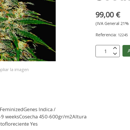
99,00 €
(IVA General 21% 
Referencia:
12245
A
pliar la imagen
 FeminizedGenes Indica /
 8-9 weeksCosecha 450-600gr/m2Altura
ofloreciente Yes