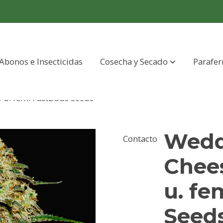
Abonos e Insecticidas
Cosecha y Secado
Parafer
 u. fem. FastBuds Seeds
Wedd
Contacto
Chee
u. fe
Seed