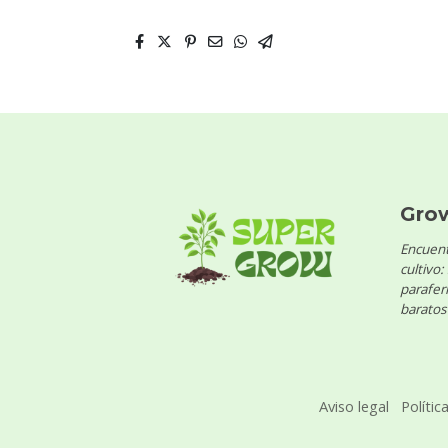
Gro
Encuent
cultivo:
parafern
baratos 
Aviso legal
Polític