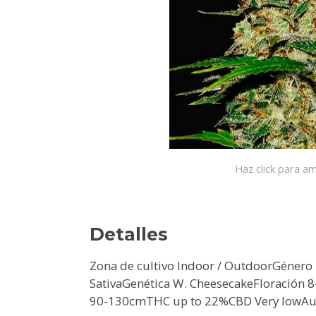
Haz click para am
Detalles
Zona de cultivo Indoor / OutdoorGénero
SativaGenética W. CheesecakeFloración
90-130cmTHC up to 22%CBD Very lowAut