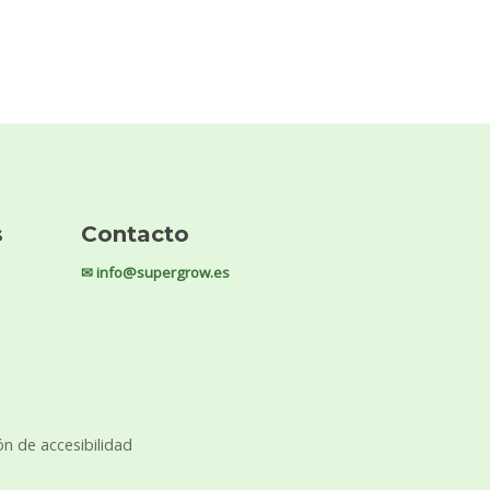
s
Contacto
✉ info@supergrow.es
ón de accesibilidad