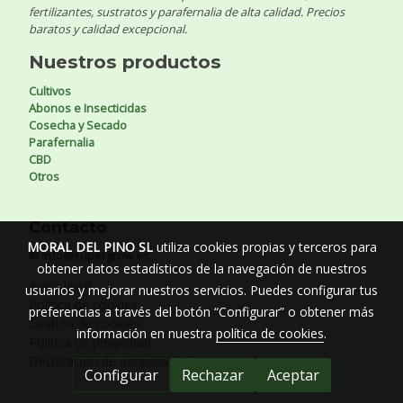
fertilizantes, sustratos y parafernalia de alta calidad. Precios
baratos y calidad excepcional.
Nuestros productos
Cultivos
Abonos e Insecticidas
Cosecha y Secado
Parafernalia
CBD
Otros
Contacto
MORAL DEL PINO SL
utiliza cookies propias y terceros para
✉ info@supergrow.es
obtener datos estadísticos de la navegación de nuestros
Aviso legal
usuarios y mejorar nuestros servicios. Puedes configurar tus
Política de cookies
preferencias a través del botón “Configurar” o obtener más
Gestión de cookies
información en nuestra
política de cookies
.
Política de privacidad
Declaración de accesibilidad
Configurar
Rechazar
Aceptar