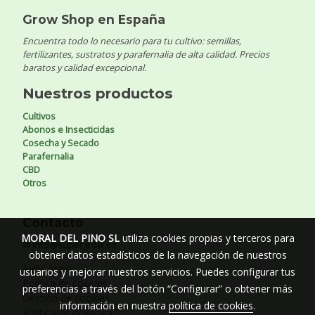
Grow Shop en España
Encuentra todo lo necesario para tu cultivo: semillas,
fertilizantes, sustratos y parafernalia de alta calidad. Precios
baratos y calidad excepcional.
Nuestros productos
Cultivos
Abonos e Insecticidas
Cosecha y Secado
Parafernalia
CBD
Otros
Contacto
MORAL DEL PINO SL
utiliza cookies propias y terceros para
✉ info@supergrow.es
obtener datos estadísticos de la navegación de nuestros
Aviso legal
usuarios y mejorar nuestros servicios. Puedes configurar tus
Política de cookies
preferencias a través del botón “Configurar” o obtener más
Gestión de cookies
información en nuestra
política de cookies
.
Política de privacidad