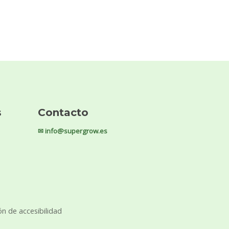
s
Contacto
✉ info@supergrow.es
ón de accesibilidad