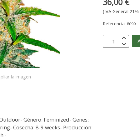
36,00 €
(IVA General 21% 
Referencia:
8099
A
pliar la imagen
 - Outdoor- Género: Feminized- Genes:
ring- Cosecha: 8-9 weeks- Producción:
h -