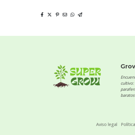
Gro
Encuent
cultivo:
parafern
baratos 
Aviso legal
Polític