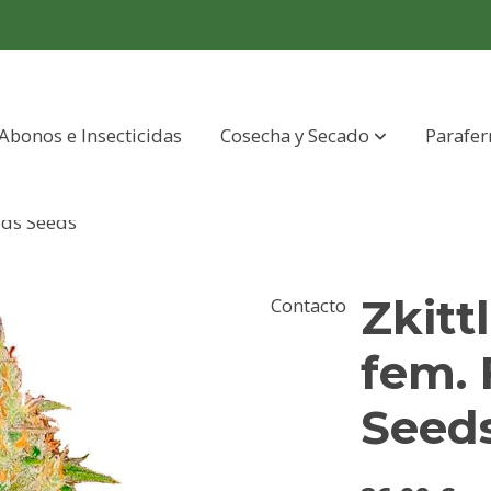
Abonos e Insecticidas
Cosecha y Secado
Parafer
uds Seeds
Zkitt
Contacto
fem.
Seed