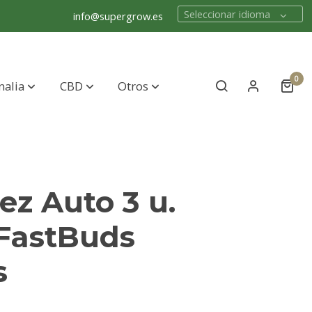
Seleccionar idioma
info@supergrow.es
0
nalia
CBD
Otros
lez Auto 3 u.
 FastBuds
s