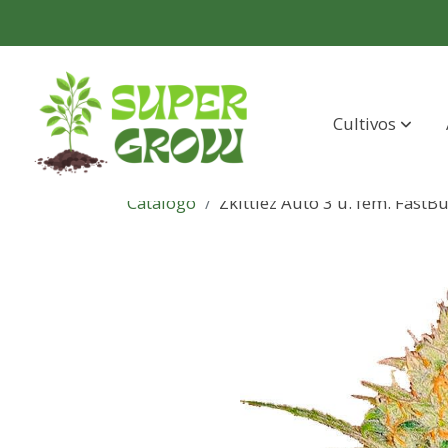
Cultivos
Catálogo
Zkittlez Auto 3 u. fem. FastB