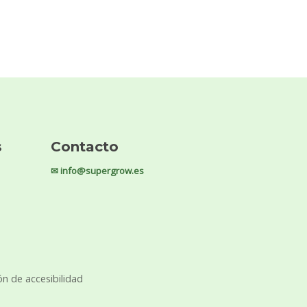
s
Contacto
✉ info@supergrow.es
ón de accesibilidad