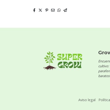
Gro
Encuent
cultivo:
parafern
baratos 
Aviso legal
Polític