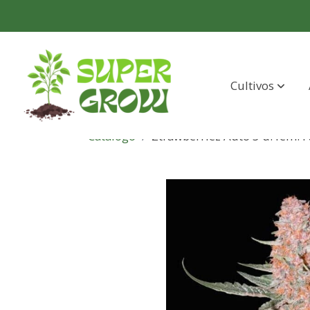
Cultivos
Catálogo
Ztrawberriez Auto 3 u. fem. 