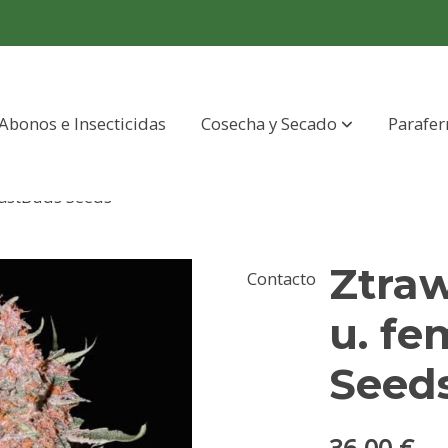
Abonos e Insecticidas
Cosecha y Secado
Parafer
FastBuds Seeds
Ztraw
Contacto
u. fe
Seed