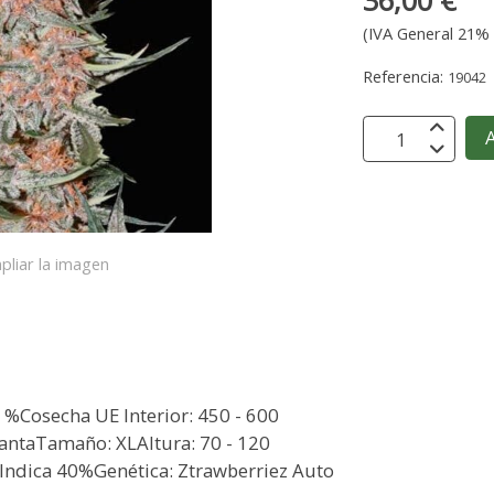
36,00 €
(IVA General 21% 
Referencia:
19042
A
pliar la imagen
 %Cosecha UE Interior: 450 - 600
lantaTamaño: XLAltura: 70 - 120
 Indica 40%Genética: Ztrawberriez Auto