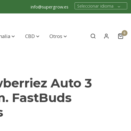
Seleccionar idioma
info@supergrow.es
0
nalia
CBD
Otros
berriez Auto 3
m. FastBuds
s