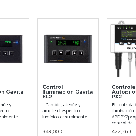
Control
Controla
ón Gavita
Iluminación Gavita
Autopilot
EL2
PX2
enúe y
- Cambie, atenúe y
El controla
pectro
amplíe el espectro
iluminación
ralmente- ...
lumínico centralmente- ...
APDPX2prop
control de ..
349,00 €
422,36 €