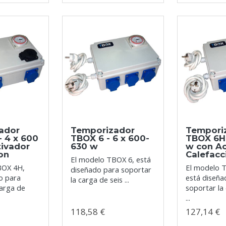
ador
Temporizador
Tempori
 4 x 600
TBOX 6 - 6 x 600-
TBOX 6H 
tivador
630 w
w con Ac
on
Calefacc
El modelo TBOX 6, está
BOX 4H,
El modelo 
diseñado para soportar
o para
está diseña
la carga de seis ...
carga de
soportar la
...
118,58 €
127,14 €