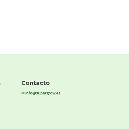
s
Contacto
✉ info@supergrow.es