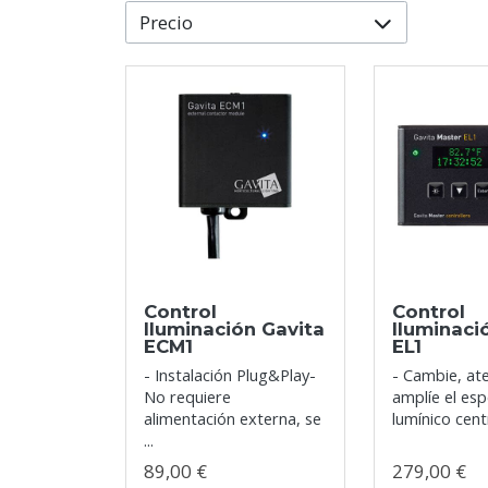
Precio
Control
Control
Iluminación Gavita
Iluminaci
ECM1
EL1
- Instalación Plug&Play-
- Cambie, at
No requiere
amplíe el es
alimentación externa, se
lumínico cent
...
89,00 €
279,00 €