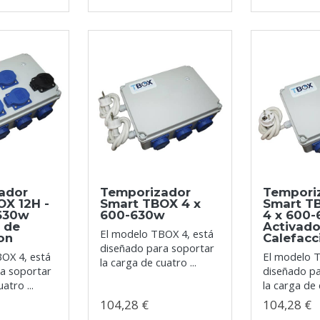
ador
Temporizador
Tempori
OX 12H -
Smart TBOX 4 x
Smart T
-630w
600-630w
4 x 600
 de
Activado
El modelo TBOX 4, está
on
Calefacc
diseñado para soportar
OX 4, está
El modelo T
la carga de cuatro ...
a soportar
diseñado p
atro ...
la carga de 
104,28 €
104,28 €