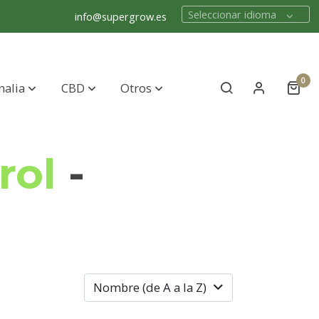
Seleccionar idioma
info@supergrow.es
0
nalia
CBD
Otros
rol
-
Nombre (de A a la Z)