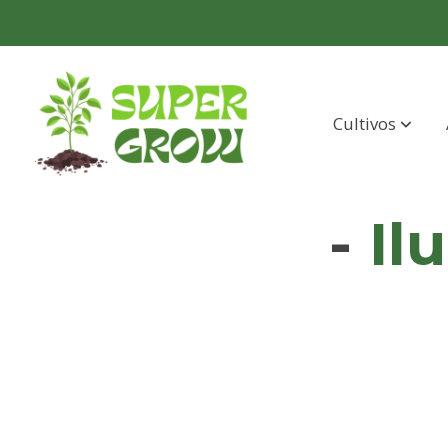
Cultivos
-
Il