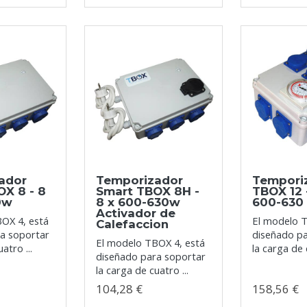
ador
Temporizador
Tempori
X 8 - 8
Smart TBOX 8H -
TBOX 12 -
0w
8 x 600-630w
600-630
Activador de
OX 4, está
El modelo 
Calefaccion
a soportar
diseñado p
El modelo TBOX 4, está
atro ...
la carga de 
diseñado para soportar
la carga de cuatro ...
104,28 €
158,56 €