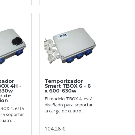
zador
Temporizador
BOX 4H -
Smart TBOX 6 - 6
-630w
x 600-630w
r de
El modelo TBOX 4, está
ion
diseñado para soportar
BOX 4, está
la carga de cuatro ...
ara soportar
cuatro ...
104,28 €