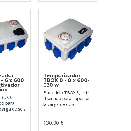
zador
Temporizador
- 6 x 600
TBOX 8 - 8 x 600-
tivador
630 w
ion
El modelo TBOX 8, está
TBOX 6H,
diseñado para soportar
do para
la carga de ocho ...
 carga de seis
130,00 €