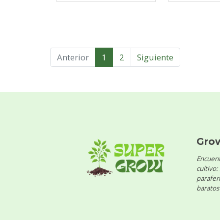
Anterior
1
2
Siguiente
Gro
Encuent
cultivo:
parafern
baratos 