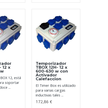
zador
Temporizador
 12 x
TBOX 12H- 12 x
 w
600-630 w con
Activador
TBOX 12, está
Calefaccion
ara soportar
El Timer Box es utilizado
doce ...
para varias cargas
inductivas tales ...
172,86 €